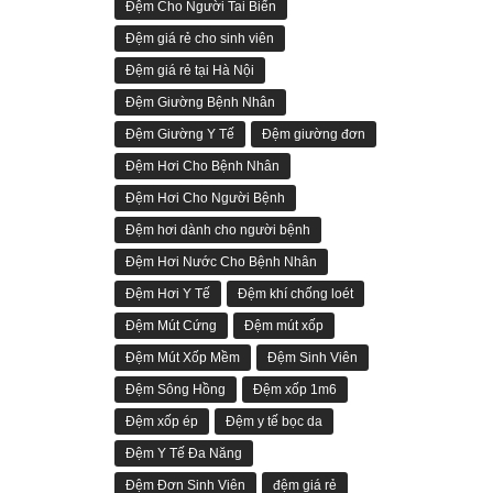
Đệm Cho Người Tai Biến
Đệm giá rẻ cho sinh viên
Đệm giá rẻ tại Hà Nội
Đệm Giường Bệnh Nhân
Đệm Giường Y Tế
Đệm giường đơn
Đệm Hơi Cho Bệnh Nhân
Đệm Hơi Cho Người Bệnh
Đệm hơi dành cho người bệnh
Đệm Hơi Nước Cho Bệnh Nhân
Đệm Hơi Y Tế
Đệm khí chống loét
Đệm Mút Cứng
Đệm mút xốp
Đệm Mút Xốp Mềm
Đệm Sinh Viên
Đệm Sông Hồng
Đệm xốp 1m6
Đệm xốp ép
Đệm y tế bọc da
Đệm Y Tế Đa Năng
Đệm Đơn Sinh Viên
đệm giá rẻ