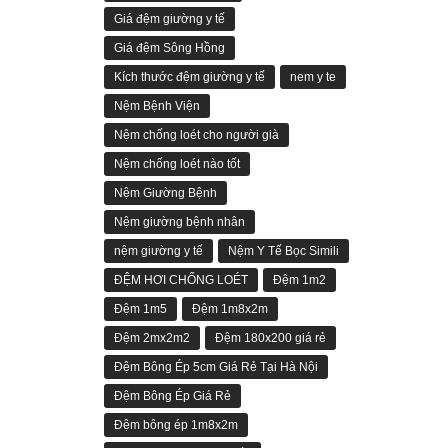
Giá đệm giường y tế
Giá đệm Sông Hồng
Kích thước đệm giường y tế
nem y te
Nệm Bệnh Viện
Nệm chống loét cho người già
Nệm chống loét nào tốt
Nệm Giường Bệnh
Nệm giường bệnh nhân
nệm giường y tế
Nệm Y Tế Bọc Simili
ĐỆM HƠI CHỐNG LOÉT
Đệm 1m2
Đệm 1m5
Đệm 1m8x2m
Đệm 2mx2m2
Đệm 180x200 giá rẻ
Đệm Bông Ép 5cm Giá Rẻ Tại Hà Nội
Đệm Bông Ép Giá Rẻ
Đệm bông ép 1m8x2m