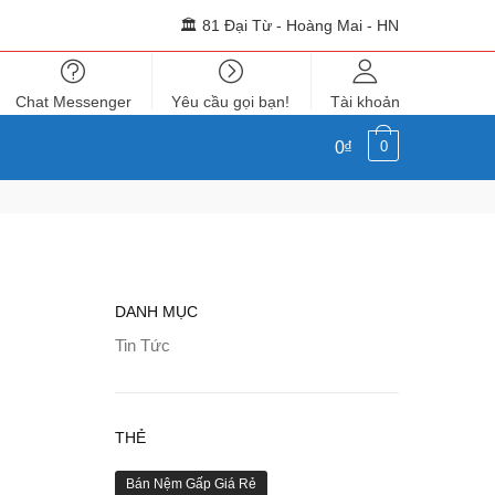
🏛 81 Đại Từ - Hoàng Mai - HN
Chat Messenger
Yêu cầu gọi bạn!
Tài khoản
0₫
0
DANH MỤC
Tin Tức
THẺ
Bán Nệm Gấp Giá Rẻ