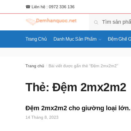
☎ Liên hệ : 0972 336 136
Tìm
Tìm kiếm
kiếm:
Trang Chủ
Danh Mục Sản Phẩm
Đệm Ghế G
Trang chủ
Bài viết được gắn thẻ “Đệm 2mx2m2”
/
Thẻ:
Đệm 2mx2m2
Đệm 2mx2m2 cho giường loại lớn.
14 Tháng 8, 2023