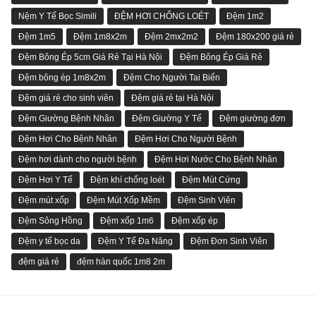
Nệm Y Tế Bọc Simili
ĐỆM HƠI CHỐNG LOÉT
Đệm 1m2
Đệm 1m5
Đệm 1m8x2m
Đệm 2mx2m2
Đệm 180x200 giá rẻ
Đệm Bông Ép 5cm Giá Rẻ Tại Hà Nội
Đệm Bông Ép Giá Rẻ
Đệm bông ép 1m8x2m
Đệm Cho Người Tai Biến
Đệm giá rẻ cho sinh viên
Đệm giá rẻ tại Hà Nội
Đệm Giường Bệnh Nhân
Đệm Giường Y Tế
Đệm giường đơn
Đệm Hơi Cho Bệnh Nhân
Đệm Hơi Cho Người Bệnh
Đệm hơi dành cho người bệnh
Đệm Hơi Nước Cho Bệnh Nhân
Đệm Hơi Y Tế
Đệm khí chống loét
Đệm Mút Cứng
Đệm mút xốp
Đệm Mút Xốp Mềm
Đệm Sinh Viên
Đệm Sông Hồng
Đệm xốp 1m6
Đệm xốp ép
Đệm y tế bọc da
Đệm Y Tế Đa Năng
Đệm Đơn Sinh Viên
đệm giá rẻ
đệm hàn quốc 1m8 2m