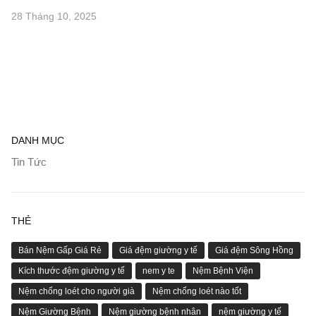
28 Tháng 10, 2025
DANH MỤC
Tin Tức
THẺ
Bán Nệm Gấp Giá Rẻ
Giá đệm giường y tế
Giá đệm Sông Hồng
Kích thước đệm giường y tế
nem y te
Nệm Bệnh Viện
Nệm chống loét cho người già
Nệm chống loét nào tốt
Nệm Giường Bệnh
Nệm giường bệnh nhân
nệm giường y tế