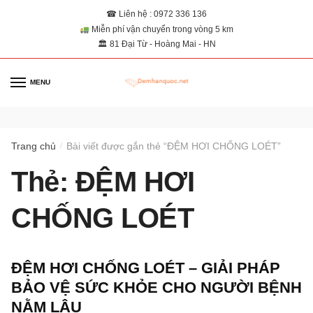
☎ Liên hệ : 0972 336 136
Miễn phí vận chuyển trong vòng 5 km
🏛 81 Đại Từ - Hoàng Mai - HN
MENU
0
Trang chủ
Bài viết được gắn thẻ “ĐỆM HƠI CHỐNG LOÉT”
/
Thẻ:
ĐỆM HƠI
CHỐNG LOÉT
ĐỆM HƠI CHỐNG LOÉT – GIẢI PHÁP
BẢO VỆ SỨC KHỎE CHO NGƯỜI BỆNH
NẰM LÂU