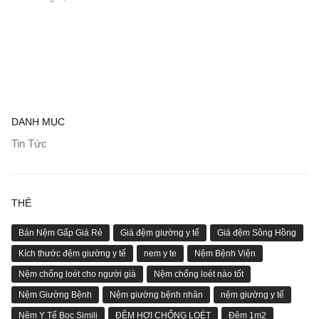
DANH MỤC
Tin Tức
THẺ
Bán Nệm Gấp Giá Rẻ
Giá đệm giường y tế
Giá đệm Sông Hồng
Kích thước đệm giường y tế
nem y te
Nệm Bệnh Viện
Nệm chống loét cho người già
Nệm chống loét nào tốt
Nệm Giường Bệnh
Nệm giường bệnh nhân
nệm giường y tế
Nệm Y Tế Bọc Simili
ĐỆM HƠI CHỐNG LOÉT
Đệm 1m2