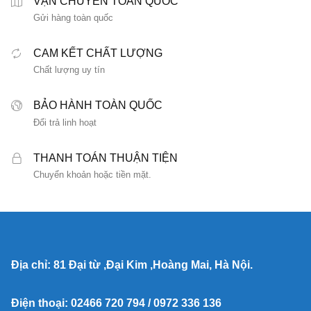
VẬN CHUYỂN TOÀN QUỐC
Gửi hàng toàn quốc
CAM KẾT CHẤT LƯỢNG
Chất lượng uy tín
BẢO HÀNH TOÀN QUỐC
Đổi trả linh hoạt
THANH TOÁN THUẬN TIỆN
Chuyển khoản hoặc tiền mặt.
Địa chỉ: 81 Đại từ ,Đại Kim ,Hoàng Mai, Hà Nội.
Điện thoại: 02466 720 794 / 0972 336 136