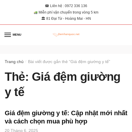
☎ Liên hệ : 0972 336 136
Miễn phí vận chuyển trong vòng 5 km
🏛 81 Đại Từ - Hoàng Mai - HN
MENU
0
Trang chủ
Bài viết được gắn thẻ “Giá đệm giường y tế”
/
Thẻ:
Giá đệm giường
y tế
Giá đệm giường y tế: Cập nhật mới nhất
và cách chọn mua phù hợp
20 Tháng 6, 2025