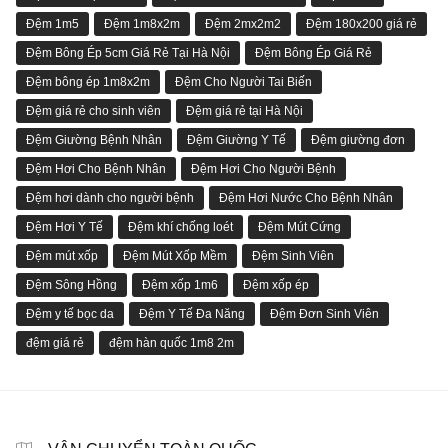
Đệm 1m5
Đệm 1m8x2m
Đệm 2mx2m2
Đệm 180x200 giá rẻ
Đệm Bông Ép 5cm Giá Rẻ Tại Hà Nội
Đệm Bông Ép Giá Rẻ
Đệm bông ép 1m8x2m
Đệm Cho Người Tai Biến
Đệm giá rẻ cho sinh viên
Đệm giá rẻ tại Hà Nội
Đệm Giường Bệnh Nhân
Đệm Giường Y Tế
Đệm giường đơn
Đệm Hơi Cho Bệnh Nhân
Đệm Hơi Cho Người Bệnh
Đệm hơi dành cho người bệnh
Đệm Hơi Nước Cho Bệnh Nhân
Đệm Hơi Y Tế
Đệm khí chống loét
Đệm Mút Cứng
Đệm mút xốp
Đệm Mút Xốp Mềm
Đệm Sinh Viên
Đệm Sông Hồng
Đệm xốp 1m6
Đệm xốp ép
Đệm y tế bọc da
Đệm Y Tế Đa Năng
Đệm Đơn Sinh Viên
đệm giá rẻ
đệm hàn quốc 1m8 2m