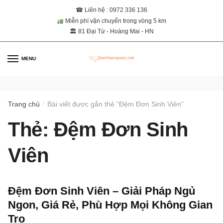
☎ Liên hệ : 0972 336 136
Miễn phí vận chuyển trong vòng 5 km
🏛 81 Đại Từ - Hoàng Mai - HN
MENU
0
Trang chủ
Bài viết được gắn thẻ “Đệm Đơn Sinh Viên”
/
Thẻ:
Đệm Đơn Sinh
Viên
Đệm Đơn Sinh Viên – Giải Pháp Ngủ
Ngon, Giá Rẻ, Phù Hợp Mọi Không Gian
Trọ