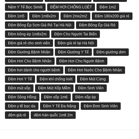
Nệm Y Tế Bọc Simili
ĐỆM HƠI CHỐNG LOÉT
Đệm 1m2
Đệm 1m5
Đệm 1m8x2m
Đệm 2mx2m2
Đệm 180x200 giá rẻ
Đệm Bông Ép 5cm Giá Rẻ Tại Hà Nội
Đệm Bông Ép Giá Rẻ
Đệm bông ép 1m8x2m
Đệm Cho Người Tai Biến
Đệm giá rẻ cho sinh viên
Đệm giá rẻ tại Hà Nội
Đệm Giường Bệnh Nhân
Đệm Giường Y Tế
Đệm giường đơn
Đệm Hơi Cho Bệnh Nhân
Đệm Hơi Cho Người Bệnh
Đệm hơi dành cho người bệnh
Đệm Hơi Nước Cho Bệnh Nhân
Đệm Hơi Y Tế
Đệm khí chống loét
Đệm Mút Cứng
Đệm mút xốp
Đệm Mút Xốp Mềm
Đệm Sinh Viên
Đệm Sông Hồng
Đệm xốp 1m6
Đệm xốp ép
Đệm y tế bọc da
Đệm Y Tế Đa Năng
Đệm Đơn Sinh Viên
đệm giá rẻ
đệm hàn quốc 1m8 2m