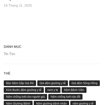
18 Tháng 11, 2025
DANH MỤC
Tin Tức
THẺ
Bán Nệm Gấp Giá Rẻ
Giá đệm giường y tế
Giá đệm Sông Hồng
Kích thước đệm giường y tế
nem y te
Nệm Bệnh Viện
Nệm chống loét cho người già
Nệm chống loét nào tốt
Nệm Giường Bệnh
Nệm giường bệnh nhân
nệm giường y tế