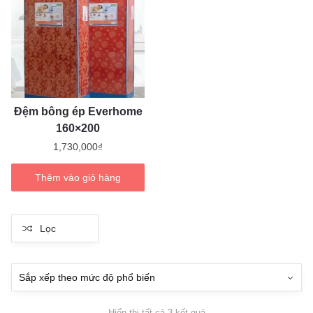
Đệm bông ép Everhome
160×200
1,730,000
₫
Thêm vào giỏ hàng
Lọc
Đã
Hiển thị tất cả 3 kết quả