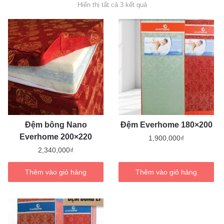
Đã
Hiển thị tất cả 3 kết quả
sắp
xếp
theo
mức
độ
phổ
biến
Đệm bông Nano
Đệm Everhome 180×200
Everhome 200×220
1,900,000
₫
2,340,000
₫
Thêm vào giỏ hàng
Thêm vào giỏ hàng