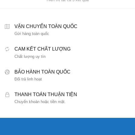
sắp
xếp
theo
mức
VẬN CHUYỂN TOÀN QUỐC
độ
Gửi hàng toàn quốc
phổ
biến
CAM KẾT CHẤT LƯỢNG
Chất lượng uy tín
BẢO HÀNH TOÀN QUỐC
Đổi trả linh hoạt
THANH TOÁN THUẬN TIỆN
Chuyển khoản hoặc tiền mặt.