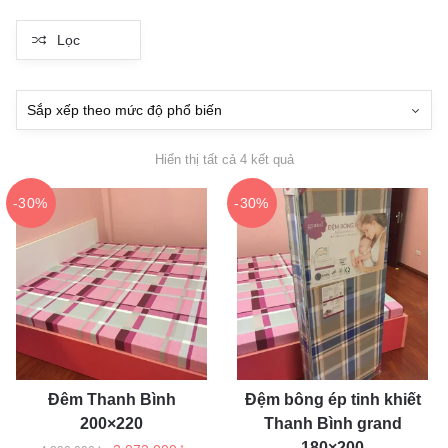
Lọc
Đã
Hiển thị tất cả 4 kết quả
sắp
xếp
-30%
-30%
theo
mức
độ
phổ
biến
Đêm Thanh Bình
Đệm bông ép tinh khiết
200×220
Thanh Bình grand
180×200