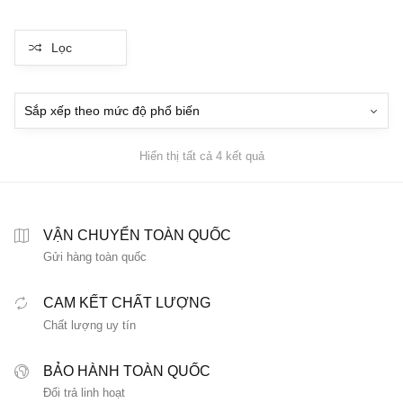
2,410,000₫.
là:
1,810,000₫.
là:
1,687,000₫.
1,267,
Lọc
Đã
Hiển thị tất cả 4 kết quả
sắp
xếp
theo
mức
VẬN CHUYỂN TOÀN QUỐC
độ
Gửi hàng toàn quốc
phổ
biến
CAM KẾT CHẤT LƯỢNG
Chất lượng uy tín
BẢO HÀNH TOÀN QUỐC
Đổi trả linh hoạt