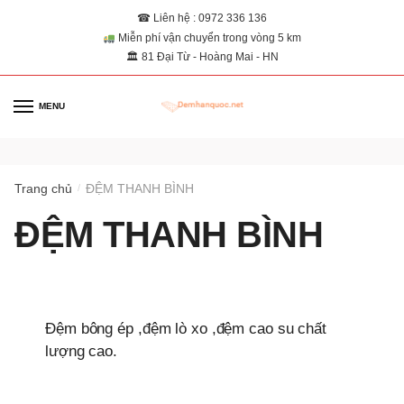
☎ Liên hệ : 0972 336 136
Miễn phí vận chuyển trong vòng 5 km
🏛 81 Đại Từ - Hoàng Mai - HN
MENU
0
Trang chủ
ĐỆM THANH BÌNH
/
ĐỆM THANH BÌNH
Đệm bông ép ,đệm lò xo ,đệm cao su chất
lượng cao.