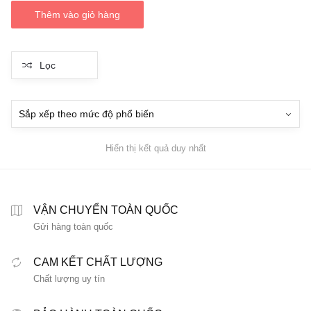
là:
tại
Thêm vào giỏ hàng
650,000₫.
là:
450,000₫.
Lọc
Hiển thị kết quả duy nhất
VẬN CHUYỂN TOÀN QUỐC
Gửi hàng toàn quốc
CAM KẾT CHẤT LƯỢNG
Chất lượng uy tín