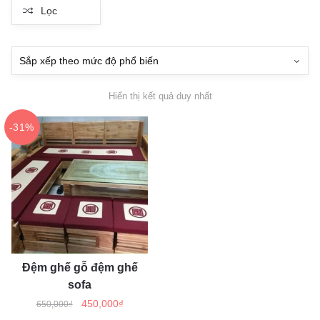
Lọc
Hiển thị kết quả duy nhất
-31%
Đệm ghế gỗ đệm ghế
sofa
Giá
Giá
450,000
₫
650,000
₫
gốc
hiện