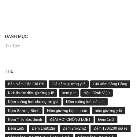
DANH MỤC
Tin Tức
THẺ
Bán Nệm Gấp Giá Rẻ
Giá đệm giường y tế
Giá đệm Sông Hồng
Kích thước đệm giường y tế
nem y te
Nệm Bệnh Viện
Nệm chống loét cho người già
Nệm chống loét nào tốt
Nệm Giường Bệnh
Nệm giường bệnh nhân
nệm giường y tế
Nệm Y Tế Bọc Simili
ĐỆM HƠI CHỐNG LOÉT
Đệm 1m2
Đệm 1m5
Đệm 1m8x2m
Đệm 2mx2m2
Đệm 180x200 giá rẻ