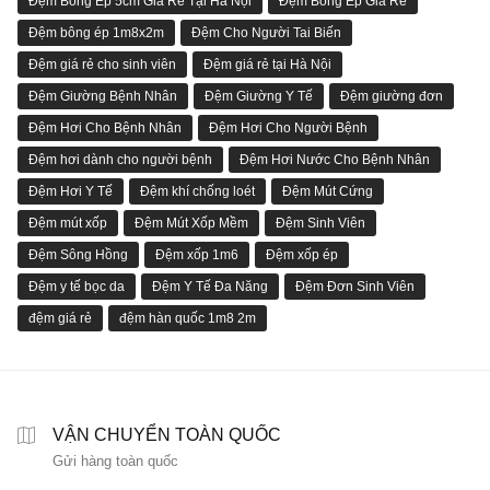
Đệm Bông Ép 5cm Giá Rẻ Tại Hà Nội
Đệm Bông Ép Giá Rẻ
Đệm bông ép 1m8x2m
Đệm Cho Người Tai Biến
Đệm giá rẻ cho sinh viên
Đệm giá rẻ tại Hà Nội
Đệm Giường Bệnh Nhân
Đệm Giường Y Tế
Đệm giường đơn
Đệm Hơi Cho Bệnh Nhân
Đệm Hơi Cho Người Bệnh
Đệm hơi dành cho người bệnh
Đệm Hơi Nước Cho Bệnh Nhân
Đệm Hơi Y Tế
Đệm khí chống loét
Đệm Mút Cứng
Đệm mút xốp
Đệm Mút Xốp Mềm
Đệm Sinh Viên
Đệm Sông Hồng
Đệm xốp 1m6
Đệm xốp ép
Đệm y tế bọc da
Đệm Y Tế Đa Năng
Đệm Đơn Sinh Viên
đệm giá rẻ
đệm hàn quốc 1m8 2m
VẬN CHUYỂN TOÀN QUỐC
Gửi hàng toàn quốc