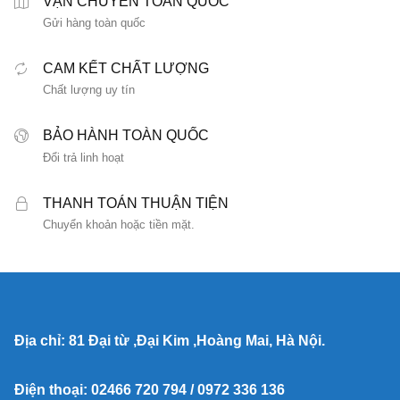
VẬN CHUYỂN TOÀN QUỐC
Gửi hàng toàn quốc
CAM KẾT CHẤT LƯỢNG
Chất lượng uy tín
BẢO HÀNH TOÀN QUỐC
Đổi trả linh hoạt
THANH TOÁN THUẬN TIỆN
Chuyển khoản hoặc tiền mặt.
Địa chỉ: 81 Đại từ ,Đại Kim ,Hoàng Mai, Hà Nội.
Điện thoại: 02466 720 794 / 0972 336 136