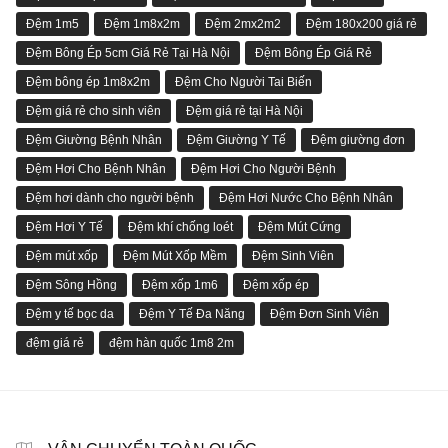
Đệm 1m5
Đệm 1m8x2m
Đệm 2mx2m2
Đệm 180x200 giá rẻ
Đệm Bông Ép 5cm Giá Rẻ Tại Hà Nội
Đệm Bông Ép Giá Rẻ
Đệm bông ép 1m8x2m
Đệm Cho Người Tai Biến
Đệm giá rẻ cho sinh viên
Đệm giá rẻ tại Hà Nội
Đệm Giường Bệnh Nhân
Đệm Giường Y Tế
Đệm giường đơn
Đệm Hơi Cho Bệnh Nhân
Đệm Hơi Cho Người Bệnh
Đệm hơi dành cho người bệnh
Đệm Hơi Nước Cho Bệnh Nhân
Đệm Hơi Y Tế
Đệm khí chống loét
Đệm Mút Cứng
Đệm mút xốp
Đệm Mút Xốp Mềm
Đệm Sinh Viên
Đệm Sông Hồng
Đệm xốp 1m6
Đệm xốp ép
Đệm y tế bọc da
Đệm Y Tế Đa Năng
Đệm Đơn Sinh Viên
đệm giá rẻ
đệm hàn quốc 1m8 2m