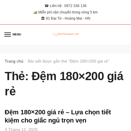
☎ Liên hệ : 0972 336 136
Miễn phí vận chuyển trong vòng 5 km
🏛 81 Đại Từ - Hoàng Mai - HN
MENU
0
Trang chủ
Bài viết được gắn thẻ “Đệm 180×200 giá rẻ”
/
Thẻ:
Đệm 180×200 giá
rẻ
Đệm 180×200 giá rẻ – Lựa chọn tiết
kiệm cho giấc ngủ trọn vẹn
3 Tháng 12, 2025