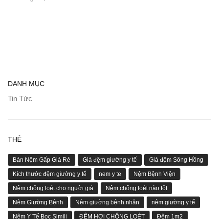
DANH MỤC
Tin Tức
THẺ
Bán Nệm Gấp Giá Rẻ
Giá đệm giường y tế
Giá đệm Sông Hồng
Kích thước đệm giường y tế
nem y te
Nệm Bệnh Viện
Nệm chống loét cho người già
Nệm chống loét nào tốt
Nệm Giường Bệnh
Nệm giường bệnh nhân
nệm giường y tế
Nệm Y Tế Bọc Simili
ĐỆM HƠI CHỐNG LOÉT
Đệm 1m2