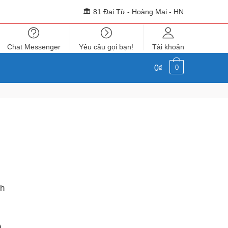
🏛 81 Đại Từ - Hoàng Mai - HN
Chat Messenger
Yêu cầu gọi bạn!
Tài khoản
0₫
0
nh
)