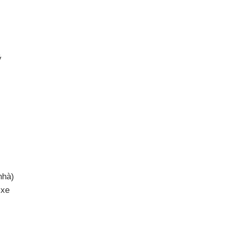
ý
nhà)
 xe