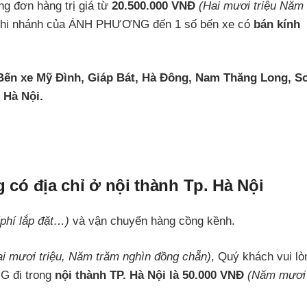
 đơn hàng trị giá từ
20.500.000 VNĐ
(Hai mươi triệu Năm
c chi nhánh của ÁNH PHƯƠNG đến 1 số bến xe có
bán kính
Bến xe Mỹ Đình, Giáp Bát, Hà Đông, Nam Thăng Long, S
 Hà Nội.
 có địa chỉ ở nội thành Tp. Hà Nội
(phí lắp đặt…)
và vận chuyển hàng cồng kềnh.
i mươi triệu, Năm trăm nghìn đồng chẵn)
, Quý khách vui lò
G đi trong
nội thành TP. Hà Nội là 50.000 VNĐ
(Năm mươi