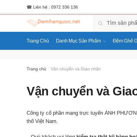
☎ Liên hệ : 0972 336 136
Tìm
Tìm kiếm
kiếm:
Trang Chủ
Danh Mục Sản Phẩm
Đệm Ghế G
Trang chủ
Vận chuyển và Giao nhận
/
Vận chuyển và Gia
Công ty cổ phần mạng trực tuyến ÁNH PHƯƠNG th
thổ Việt Nam.
– Quý khách vui lòng
kiểm tra thật kỹ hàng ho