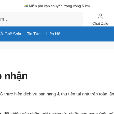
Miễn phí vận chuyển trong vòng 5 km
Chat Zalo
ỗ ,ghế Sofa
Tin Tức
Liên Hệ
o nhận
ực hiện dịch vụ bán hàng & thu tiền tại nhà trên toàn lã
á
, đối chiếu sản phẩm với chứng từ, phiếu bảo hành
(nếu có