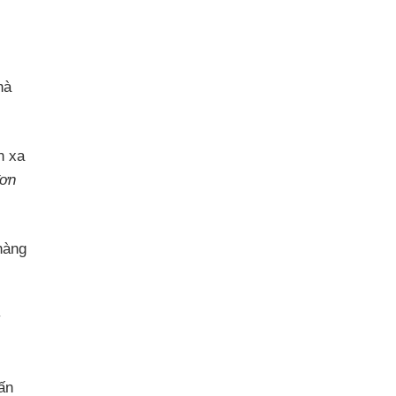
hà
n xa
đơn
hàng
ý
ấn