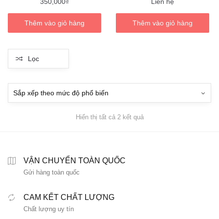
350,000
₫
Liên hệ
Thêm vào giỏ hàng
Thêm vào giỏ hàng
Lọc
Đã
Hiển thị tất cả 2 kết quả
sắp
xếp
theo
mức
VẬN CHUYỂN TOÀN QUỐC
độ
Gửi hàng toàn quốc
phổ
biến
CAM KẾT CHẤT LƯỢNG
Chất lượng uy tín