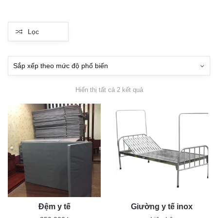
Lọc
Đã
Hiển thị tất cả 2 kết quả
sắp
xếp
theo
mức
độ
phổ
biến
Đệm y tế
Giường y tế inox