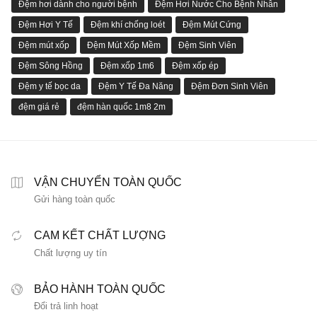
Đệm hơi dành cho người bệnh
Đệm Hơi Nước Cho Bệnh Nhân
Đệm Hơi Y Tế
Đệm khí chống loét
Đệm Mút Cứng
Đệm mút xốp
Đệm Mút Xốp Mềm
Đệm Sinh Viên
Đệm Sông Hồng
Đệm xốp 1m6
Đệm xốp ép
Đệm y tế bọc da
Đệm Y Tế Đa Năng
Đệm Đơn Sinh Viên
đệm giá rẻ
đệm hàn quốc 1m8 2m
VẬN CHUYỂN TOÀN QUỐC
Gửi hàng toàn quốc
CAM KẾT CHẤT LƯỢNG
Chất lượng uy tín
BẢO HÀNH TOÀN QUỐC
Đổi trả linh hoạt