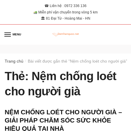
☎ Liên hệ : 0972 336 136
Miễn phí vận chuyển trong vòng 5 km
🏛 81 Đại Từ - Hoàng Mai - HN
MENU
0
Trang chủ
Bài viết được gắn thẻ “Nệm chống loét cho người già”
/
Thẻ:
Nệm chống loét
cho người già
NỆM CHỐNG LOÉT CHO NGƯỜI GIÀ –
GIẢI PHÁP CHĂM SÓC SỨC KHỎE
HIỆU QUẢ TẠI NHÀ