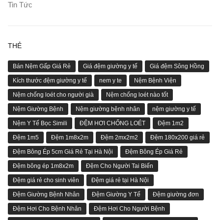
Tin Tức
THẺ
Bán Nệm Gấp Giá Rẻ
Giá đệm giường y tế
Giá đệm Sông Hồng
Kích thước đệm giường y tế
nem y te
Nệm Bệnh Viện
Nệm chống loét cho người già
Nệm chống loét nào tốt
Nệm Giường Bệnh
Nệm giường bệnh nhân
nệm giường y tế
Nệm Y Tế Bọc Simili
ĐỆM HƠI CHỐNG LOÉT
Đệm 1m2
Đệm 1m5
Đệm 1m8x2m
Đệm 2mx2m2
Đệm 180x200 giá rẻ
Đệm Bông Ép 5cm Giá Rẻ Tại Hà Nội
Đệm Bông Ép Giá Rẻ
Đệm bông ép 1m8x2m
Đệm Cho Người Tai Biến
Đệm giá rẻ cho sinh viên
Đệm giá rẻ tại Hà Nội
Đệm Giường Bệnh Nhân
Đệm Giường Y Tế
Đệm giường đơn
Đệm Hơi Cho Bệnh Nhân
Đệm Hơi Cho Người Bệnh