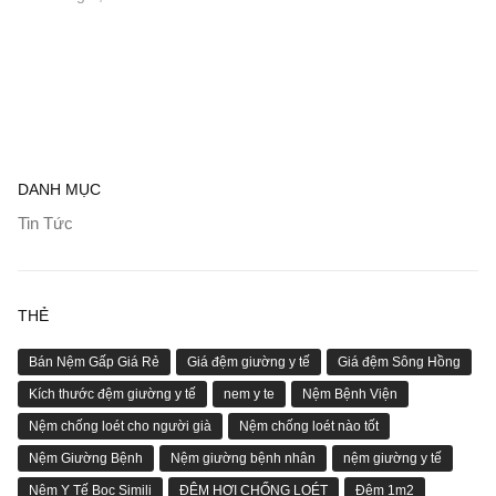
DANH MỤC
Tin Tức
THẺ
Bán Nệm Gấp Giá Rẻ
Giá đệm giường y tế
Giá đệm Sông Hồng
Kích thước đệm giường y tế
nem y te
Nệm Bệnh Viện
Nệm chống loét cho người già
Nệm chống loét nào tốt
Nệm Giường Bệnh
Nệm giường bệnh nhân
nệm giường y tế
Nệm Y Tế Bọc Simili
ĐỆM HƠI CHỐNG LOÉT
Đệm 1m2