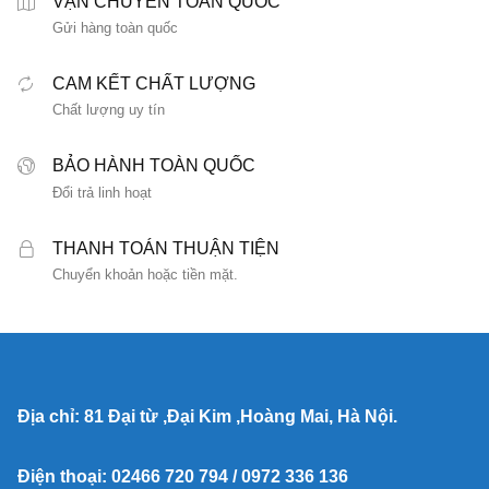
VẬN CHUYỂN TOÀN QUỐC
Gửi hàng toàn quốc
CAM KẾT CHẤT LƯỢNG
Chất lượng uy tín
BẢO HÀNH TOÀN QUỐC
Đổi trả linh hoạt
THANH TOÁN THUẬN TIỆN
Chuyển khoản hoặc tiền mặt.
Địa chỉ: 81 Đại từ ,Đại Kim ,Hoàng Mai, Hà Nội.
Điện thoại: 02466 720 794 / 0972 336 136