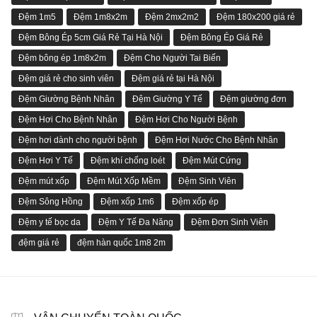
Đệm 1m5
Đệm 1m8x2m
Đệm 2mx2m2
Đệm 180x200 giá rẻ
Đệm Bông Ép 5cm Giá Rẻ Tại Hà Nội
Đệm Bông Ép Giá Rẻ
Đệm bông ép 1m8x2m
Đệm Cho Người Tai Biến
Đệm giá rẻ cho sinh viên
Đệm giá rẻ tại Hà Nội
Đệm Giường Bệnh Nhân
Đệm Giường Y Tế
Đệm giường đơn
Đệm Hơi Cho Bệnh Nhân
Đệm Hơi Cho Người Bệnh
Đệm hơi dành cho người bệnh
Đệm Hơi Nước Cho Bệnh Nhân
Đệm Hơi Y Tế
Đệm khí chống loét
Đệm Mút Cứng
Đệm mút xốp
Đệm Mút Xốp Mềm
Đệm Sinh Viên
Đệm Sông Hồng
Đệm xốp 1m6
Đệm xốp ép
Đệm y tế bọc da
Đệm Y Tế Đa Năng
Đệm Đơn Sinh Viên
đệm giá rẻ
đệm hàn quốc 1m8 2m