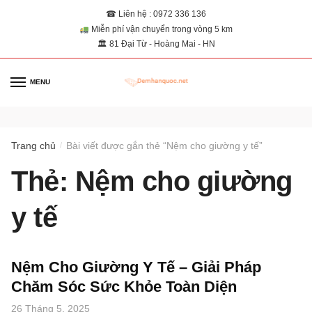
☎ Liên hệ : 0972 336 136
Miễn phí vận chuyển trong vòng 5 km
🏛 81 Đại Từ - Hoàng Mai - HN
MENU
0
Trang chủ
Bài viết được gắn thẻ “Nệm cho giường y tế”
/
Thẻ:
Nệm cho giường
y tế
Nệm Cho Giường Y Tế – Giải Pháp
Chăm Sóc Sức Khỏe Toàn Diện
26 Tháng 5, 2025