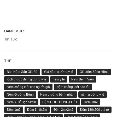
DANH MỤC
Tin Tức
THẺ
Bán Nệm Gấp Giá Rẻ
Giá đệm giường y tế
Giá đệm Sông Hồng
Kích thước đệm giường y tế
nem y te
Nệm Bệnh Viện
Nệm chống loét cho người già
Nệm chống loét nào tốt
Nệm Giường Bệnh
Nệm giường bệnh nhân
nệm giường y tế
Nệm Y Tế Bọc Simili
ĐỆM HƠI CHỐNG LOÉT
Đệm 1m2
Đệm 1m5
Đệm 1m8x2m
Đệm 2mx2m2
Đệm 180x200 giá rẻ