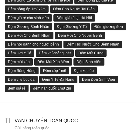
Đệm Bông Ép 5cm Giá Rẻ Tại Hà Nội
Đệm Bông Ép Giá Rẻ
Đệm bông ép 1m8x2m
Đệm Cho Người Tai Biến
Đệm giá rẻ cho sinh viên
Đệm giá rẻ tại Hà Nội
Đệm Giường Bệnh Nhân
Đệm Giường Y Tế
Đệm giường đơn
Đệm Hơi Cho Bệnh Nhân
Đệm Hơi Cho Người Bệnh
Đệm hơi dành cho người bệnh
Đệm Hơi Nước Cho Bệnh Nhân
Đệm Hơi Y Tế
Đệm khí chống loét
Đệm Mút Cứng
Đệm mút xốp
Đệm Mút Xốp Mềm
Đệm Sinh Viên
Đệm Sông Hồng
Đệm xốp 1m6
Đệm xốp ép
Đệm y tế bọc da
Đệm Y Tế Đa Năng
Đệm Đơn Sinh Viên
đệm giá rẻ
đệm hàn quốc 1m8 2m
VẬN CHUYỂN TOÀN QUỐC
Gửi hàng toàn quốc