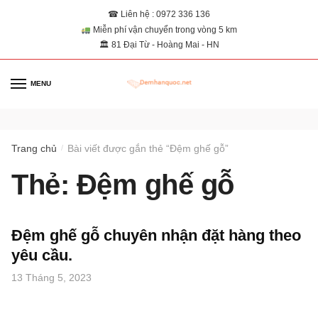
☎ Liên hệ : 0972 336 136
Miễn phí vận chuyển trong vòng 5 km
🏛 81 Đại Từ - Hoàng Mai - HN
MENU
0
Trang chủ
Bài viết được gắn thẻ “Đệm ghế gỗ”
/
Thẻ:
Đệm ghế gỗ
Đệm ghế gỗ chuyên nhận đặt hàng theo
yêu cầu.
13 Tháng 5, 2023