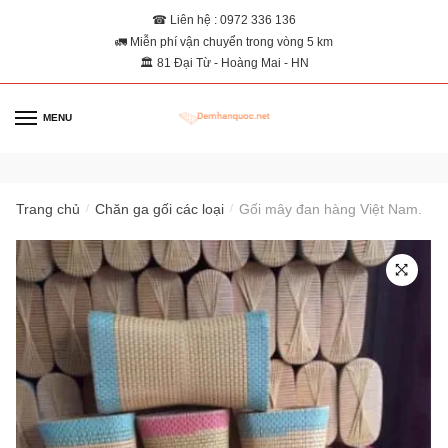
☎ Liên hệ : 0972 336 136
🚛 Miễn phí vận chuyển trong vòng 5 km
🏛 81 Đại Từ - Hoàng Mai - HN
MENU
0
Trang chủ
Chăn ga gối các loại
Gối mây đan hàng Việt Nam.
/
/
🔍