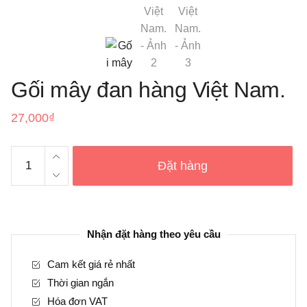
Gối mây đan hàng Việt Nam.
27,000
₫
Gối
Đặt hàng
mây
đan
hàng
Việt
Nhận đặt hàng theo yêu cầu
Nam.
số
Cam kết giá rẻ nhất
lượng
Thời gian ngắn
Hóa đơn VAT