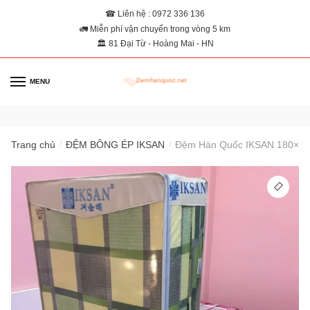
☎ Liên hệ : 0972 336 136
🚛 Miễn phí vận chuyển trong vòng 5 km
🏛 81 Đại Từ - Hoàng Mai - HN
MENU
0
Trang chủ
ĐỆM BÔNG ÉP IKSAN
Đệm Hàn Quốc IKSAN 180×2
/
/
🔍