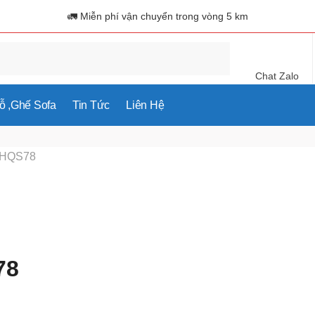
🚛 Miễn phí vận chuyển trong vòng 5 km
Chat Zalo
 ,ghế Sofa
Tin Tức
Liên Hệ
h HQS78
78