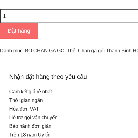
Chăn
ga
gối
Đặt hàng
Thanh
Bình
Danh mục:
BỘ CHĂN GA GỐI
Thẻ:
Chăn ga gối Thanh Bình 
HQS78
số
lượng
Nhận đặt hàng theo yêu cầu
Cam kết giá rẻ nhất
Thời gian ngắn
Hóa đơn VAT
Hỗ trợ gọi vận chuyển
Bảo hành đơn giản
Trên 18 năm Uy tín