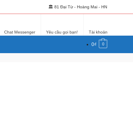
🏛 81 Đại Từ - Hoàng Mai - HN
Chat Messenger
Yêu cầu gọi bạn!
Tài khoản
0₫
0