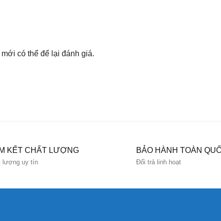
ới có thể để lại đánh giá.
M KẾT CHẤT LƯỢNG
BẢO HÀNH TOÀN QU
 lượng uy tín
Đổi trả linh hoạt