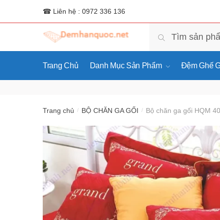
☎ Liên hệ : 0972 336 136
Tìm
Tìm kiếm
kiếm:
Trang Chủ
Danh Mục Sản Phẩm
Đệm Ghế G
Trang chủ
BỘ CHĂN GA GỐI
Bộ chăn ga gối HQM 4
/
/