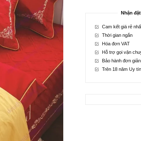
HQM
Nhận đặt
40
số
Cam kết giá rẻ nhấ
lượng
Thời gian ngắn
Hóa đơn VAT
Hỗ trợ gọi vận ch
Bảo hành đơn giản
Trên 18 năm Uy tí