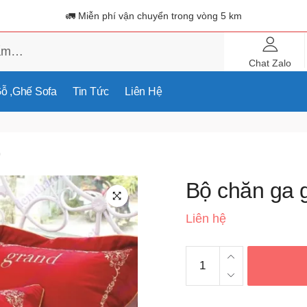
🚛 Miễn phí vận chuyển trong vòng 5 km
Chat Zalo
ỗ ,ghế Sofa
Tin Tức
Liên Hệ
0
Bộ chăn ga 
🔍
Liên hệ
Bộ
chăn
ga
gối