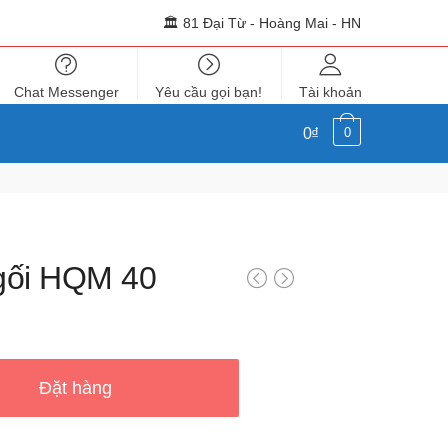
🏛 81 Đại Từ - Hoàng Mai - HN
Chat Messenger
Yêu cầu gọi bạn!
Tài khoản
0₫
0
gối HQM 40
Đặt hàng