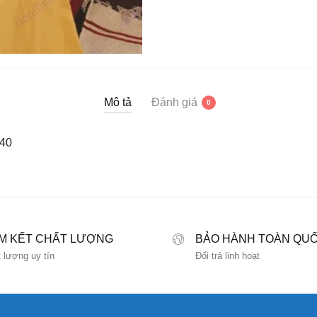
Mô tả
Đánh giá
0
M KẾT CHẤT LƯỢNG
BẢO HÀNH TOÀN QU
 lượng uy tín
Đổi trả linh hoạt