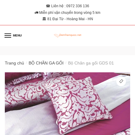
☎ Liên hệ : 0972 336 136
🚛 Miễn phí vận chuyển trong vòng 5 km
🏛 81 Đại Từ - Hoàng Mai - HN
MENU
0
Trang chủ
BỘ CHĂN GA GỐI
Bộ Chăn ga gối GDS 01
/
/
🔍