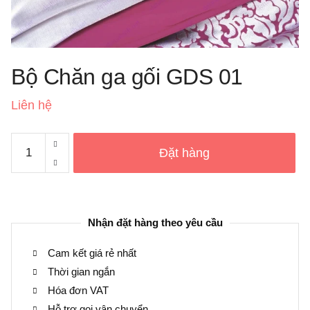
Bộ Chăn ga gối GDS 01
Liên hệ
Bộ
Đặt hàng
Chăn
ga
gối
GDS
Nhận đặt hàng theo yêu cầu
01
số
Cam kết giá rẻ nhất
lượng
Thời gian ngắn
Hóa đơn VAT
Hỗ trợ gọi vận chuyển